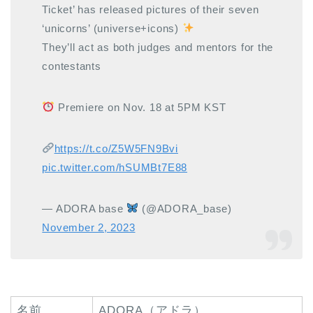
Ticket’ has released pictures of their seven
‘unicorns’ (universe+icons)
They’ll act as both judges and mentors for the
contestants
Premiere on Nov. 18 at 5PM KST
https://t.co/Z5W5FN9Bvi
pic.twitter.com/hSUMBt7E88
— ADORA base
(@ADORA_base)
November 2, 2023
名前
ADORA（アドラ）