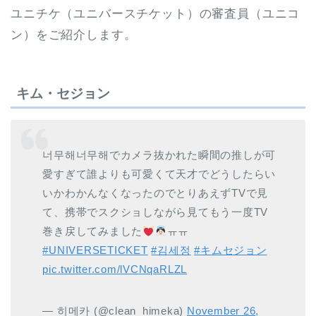
ユニチケ（ユニバースチケット）の審査員（ユニコ
ン）をご紹介します。
キム・セジョン
너무해너무해でカメラ抜かれた瞬間の推しが可
愛すぎて誰よりも可愛くて天才でどうしたらい
いかわかんなくなったのでとりあえずTVで見
て、携帯でスクショしながら見てもう一度TV
巻き戻してみました
ㅠㅠ
#UNIVERSETICKET
#김세정
#キムセジョン
pic.twitter.com/lVCNqaRLZL
— 히메카 (@clean_himeka)
November 26,