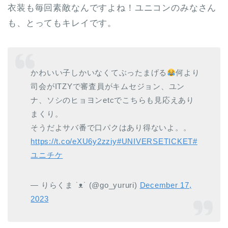
衣装も毎回素敵なんですよね！ユニコンのみなさん
も、とってもキレイです。
かわいい子しかいなくてぶったまげる
何より
司会がITZYで審査員がキムセジョン、ユン
ナ、ソシのヒョヨンetcでこちらも見応えあり
まくり。
そうだよサバ番で口パクはあり得ないよ。。
https://t.co/eXU6y2zziy
#UNIVERSETICKET
#
ユニチケ
— りらくま ˙ᴥ˙ (@go_yururi)
December 17,
2023