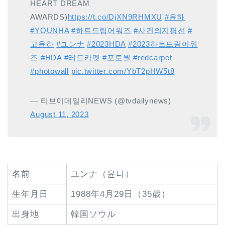
HEART DREAM
AWARDS)
https://t.co/DjXN9RHMXU
#윤하
#YOUNHA
#하트드림어워즈
#사건의지평선
#
고윤하
#ユンナ
#2023HDA
#2023하트드림어워
즈
#HDA
#레드카펫
#포토월
#redcarpet
#photowall
pic.twitter.com/YbT2pHW5t8
— 티브이데일리NEWS (@tvdailynews)
August 11, 2023
名前
ユンナ（윤나）
生年月日
1988年4月29日（35歳）
出身地
韓国ソウル