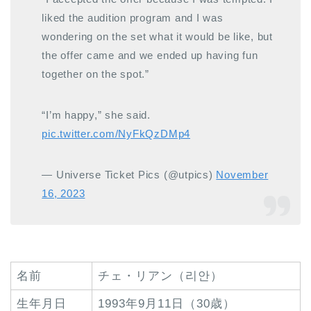
liked the audition program and I was
wondering on the set what it would be like, but
the offer came and we ended up having fun
together on the spot.”
“I’m happy,” she said.
pic.twitter.com/NyFkQzDMp4
— Universe Ticket Pics (@utpics)
November
16, 2023
名前
チェ・リアン（리안）
生年月日
1993年9月11日（30歳）