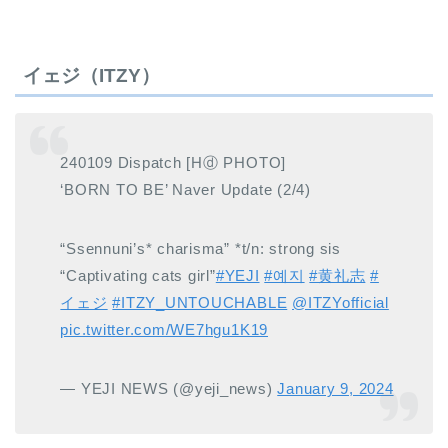
イェジ（ITZY）
240109 Dispatch [Hⓓ PHOTO]
‘BORN TO BE’ Naver Update (2/4)
“Ssennuni’s* charisma” *t/n: strong sis
“Captivating cats girl”
#YEJI
#예지
#黄礼志
#
イェジ
#ITZY_UNTOUCHABLE
@ITZYofficial
pic.twitter.com/WE7hgu1K19
— YEJI NEWS (@yeji_news)
January 9, 2024