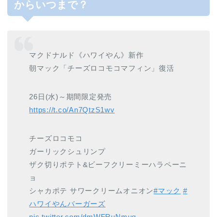
からいつまで？
マクドナルド《ハワイやん》新作
朝マック「チーズロコモコマフィン」復活
26日(水)～期間限定発売
https://t.co/An7QtzS1wv
チーズロコモコ
ガーリックシュリンプ
ザク切りポテト&ビーフクリーミーハラペーニ
ョ
シャカポテ サワークリームオニオン
#マック
#
ハワイやんバーガーズ
pic.twitter.com/dmWFRuNmuq