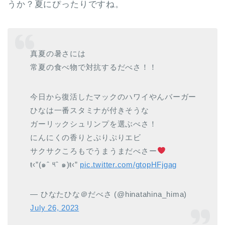
うか？夏にぴったりですね。
真夏の暑さには
常夏の食べ物で対抗するだべさ！！
今日から復活したマックのハワイやんバーガー
ひなは一番スタミナが付きそうな
ガーリックシュリンプを選ぶべさ！
にんにくの香りとぷりぷりエビ
サクサクころもでうまうまだべさー
ŧ‹”(๑ˆ ༥ˆ ๑)ŧ‹”
pic.twitter.com/gtopHFjgag
— ひなたひな＠だべさ (@hinatahina_hima)
July 26, 2023