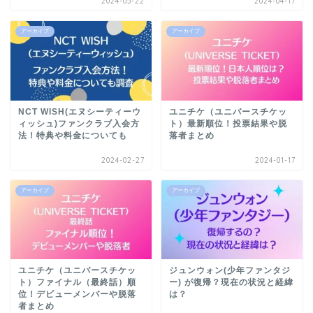
2024-05-22
2024-04-17
アーカイブ
アーカイブ
NCT WISH(エヌシーティーウ
ユニチケ（ユニバースチケッ
ィッシュ)ファンクラブ入会方
ト）最新順位！投票結果や脱
法！特典や料金についても
落者まとめ
2024-02-27
2024-01-17
アーカイブ
アーカイブ
ユニチケ（ユニバースチケッ
ジュンウォン(少年ファンタジ
ト）ファイナル（最終話）順
ー) が復帰？現在の状況と経緯
位！デビューメンバーや脱落
は？
者まとめ