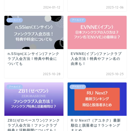
2024-01-12
2023-12-06
アーカイブ
アーカイブ
n.SSign(エンサイン)ファンク
EVNNE(イブン)ファンクラブ
ラブ入会方法！特典や料金に
入会方法！特典やファン名の
ついても
由来も！
2023-10-28
2023-10-25
アーカイブ
アーカイブ
ZB1(ゼロベースワン)ファンク
R U Next?（アユネク）最新
ラブ入会方法！ファンクラブ
順位と脱落者は？ランキング
特典と活動期間についても！
まとめ