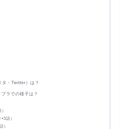
？
タ・Twitter）は？
ボイプラでの様子は？
話）
•3話）
話）