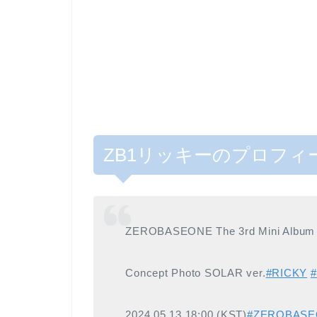
ZB1リッキーのプロフィ
ZEROBASEONE The 3rd Mini Album [
Concept Photo SOLAR ver.
#RICKY
2024.05.13 18:00 (KST)
#ZEROBAS