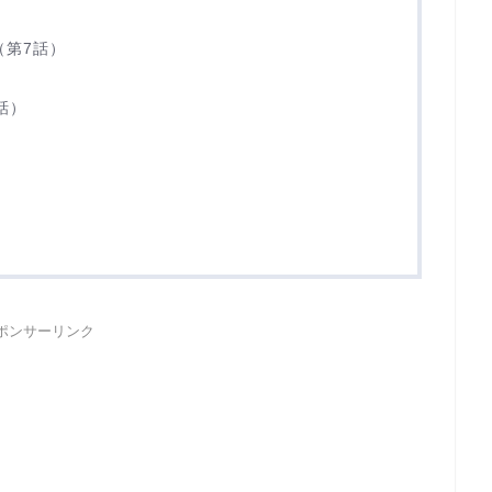
）
（第7話）
）
話）
ポンサーリンク