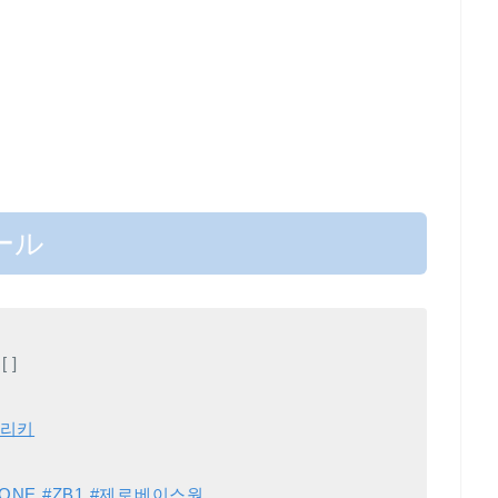
ール
 ]
#리키
EONE
#ZB1
#제로베이스원