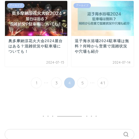
アーカイブ
アーカイブ
奥多摩納涼花火大会2024屋台
逗子海水浴場2024駐車場は無
はある？混雑状況や駐車場に
料？何時から営業で混雑状況
ついても！
や穴場も紹介
2024-07-15
2024-07-14
...
...
1
3
4
5
41