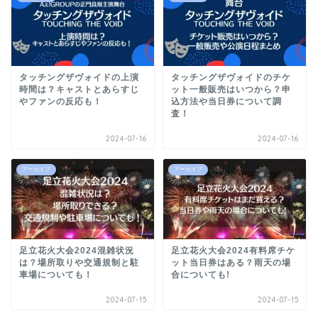
タッチングザヴォイドの上演
タッチングザヴォイドのチケ
時間は？キャストとあらすじ
ット一般販売はいつから？申
やファンの反応も！
込方法や当日券について調
査！
2024-07-16
2024-07-16
アーカイブ
アーカイブ
足立花火大会2024混雑状況
足立花火大会2024有料席チケ
は？場所取りや交通規制と駐
ット当日券はある？雨天の場
車場についても！
合についても!
2024-07-15
2024-07-15