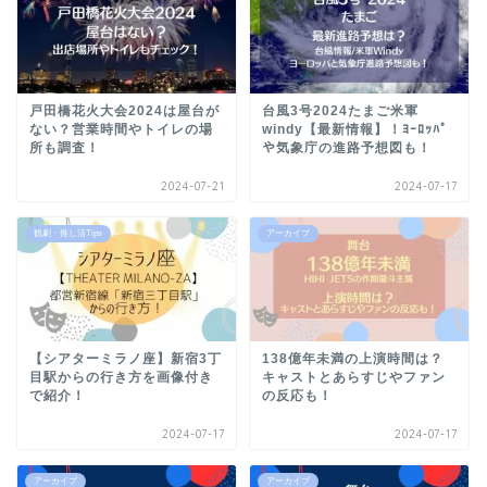
戸田橋花火大会2024は屋台が
台風3号2024たまご米軍
ない？営業時間やトイレの場
windy【最新情報】！ﾖｰﾛｯﾊﾟ
所も調査！
や気象庁の進路予想図も！
2024-07-21
2024-07-17
観劇・推し活Tips
アーカイブ
【シアターミラノ座】新宿3丁
138億年未満の上演時間は？
目駅からの行き方を画像付き
キャストとあらすじやファン
で紹介！
の反応も！
2024-07-17
2024-07-17
アーカイブ
アーカイブ