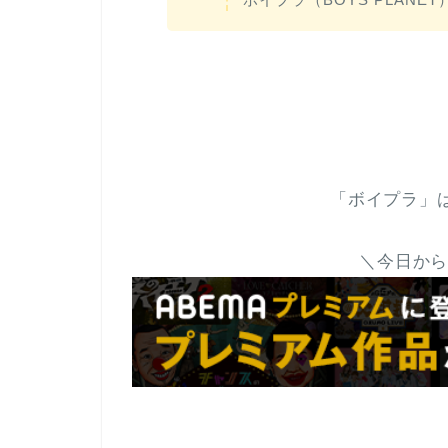
「ボイプラ」
＼今日から