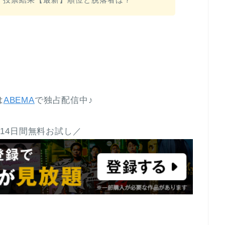
は
ABEMA
で独占配信中♪
14日間無料お試し／