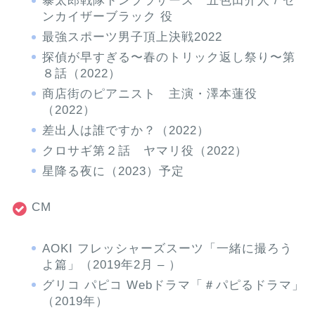
暴太郎戦隊ドンブラザーズ 五色田介人 / ゼ
ンカイザーブラック 役
最強スポーツ男子頂上決戦2022
探偵が早すぎる〜春のトリック返し祭り〜第
８話（2022）
商店街のピアニスト 主演・澤本蓮役
（2022）
差出人は誰ですか？（2022）
クロサギ第２話 ヤマリ役（2022）
星降る夜に（2023）予定
CM
AOKI フレッシャーズスーツ「一緒に撮ろう
よ篇」（2019年2月 – ）
グリコ パピコ Webドラマ「＃パピるドラマ」
（2019年）