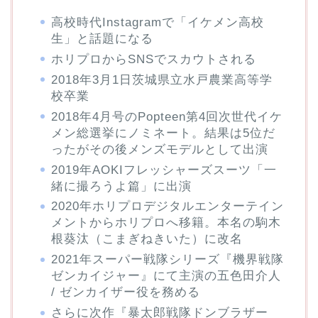
高校時代Instagramで「イケメン高校
生」と話題になる
ホリプロからSNSでスカウトされる
2018年3月1日茨城県立水戸農業高等学
校卒業
2018年4月号のPopteen第4回次世代イケ
メン総選挙にノミネート。結果は5位だ
ったがその後メンズモデルとして出演
2019年AOKIフレッシャーズスーツ「一
緒に撮ろうよ篇」に出演
2020年ホリプロデジタルエンターテイン
メントからホリプロへ移籍。本名の駒木
根葵汰（こまぎねきいた）に改名
2021年スーパー戦隊シリーズ『機界戦隊
ゼンカイジャー』にて主演の五色田介人
/ ゼンカイザー役を務める
さらに次作『暴太郎戦隊ドンブラザー