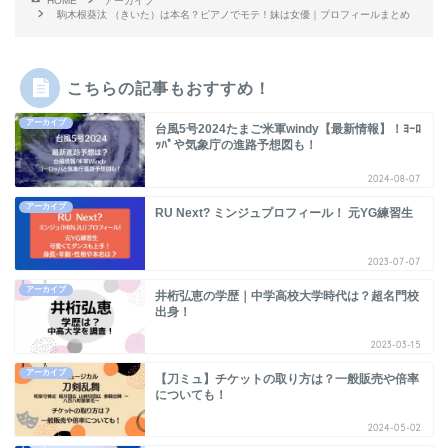
HOME
アーカイブ
駒木根葵汰 （きいた）は本名？ピアノでモテ！妹は女優｜プロフィールまとめ
こちらの記事もおすすめ！
アーカイブ
台風5号2024たまご米軍windy【最新情報】！ﾖｰﾛ
ｯﾊﾟや気象庁の進路予想図も！
2024-08-07
アーカイブ
RU Next? ミンジュプロフィール！ 元YG練習生
2023-07-07
アーカイブ
井桁弘恵の学歴｜中学高校大学時代は？超名門校
出身！
2023-03-15
アーカイブ
【刀ミュ】チケットの取り方は？一般販売や倍率
についても！
2024-05-02