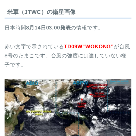
米軍（JTWC）の衛星画像
日本時間
8月14日03:00
発表
の情報です。
赤い文字で示されている
TD09W”WOKONG”
が台風
8号のたまごです。台風の強度には達していない様
子です。