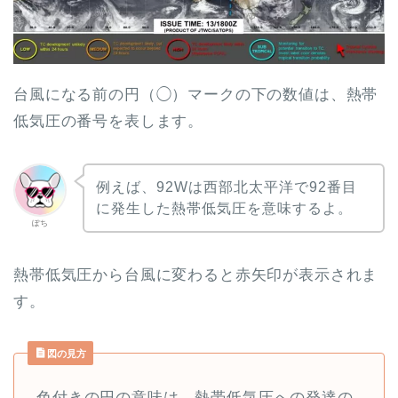
台風になる前の円（◯）マークの下の数値は、熱帯
低気圧の番号を表します。
例えば、92Wは西部北太平洋で92番目
に発生した熱帯低気圧を意味するよ。
ぽち
熱帯低気圧から台風に変わると赤矢印が表示されま
す。
図の見方
色付きの円の意味は、熱帯低気圧への発達の