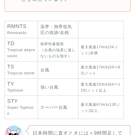
RMNTS
温帯・熱帯低気
圧の痕跡/名残
Remnants
TD
熱帯性暴風雨
最大風速17m/s(34ノ
Tropical depre
（台風の強度に達し
ット)未満
ssion
ないものを指す）
TS
最大風速17m/s(34〜6
台風
Tropical storm
3)ノット
TY
最大風速32m/s(64〜1
強い台風
Typhoon
29)ノット以上
STY
最大風速67m/s(130ノ
スーパー台風
Super Typhoo
ット)以上
n
日本時間に直すときには＋9時間足して