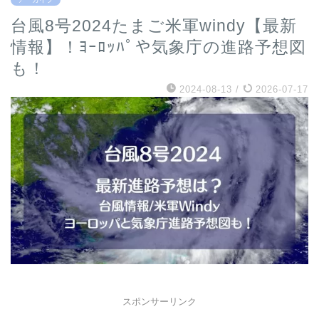
台風8号2024たまご米軍windy【最新
情報】！ﾖｰﾛｯﾊﾟや気象庁の進路予想図
も！
2024-08-13
/
2026-07-17
スポンサーリンク