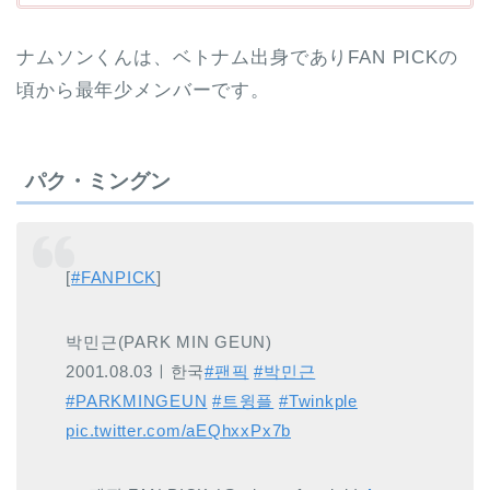
ナムソンくんは、ベトナム出身でありFAN PICKの
頃から最年少メンバーです。
パク・ミングン
[
#FANPICK
]
박민근(PARK MIN GEUN)
2001.08.03ㅣ한국
#팬픽
#박민근
#PARKMINGEUN
#트윙플
#Twinkple
pic.twitter.com/aEQhxxPx7b