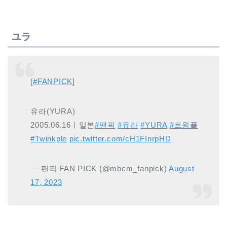
ユラ
[
#FANPICK
]
유라(YURA)
2005.06.16ㅣ일본
#팬픽
#유라
#YURA
#트윙플
#Twinkple
pic.twitter.com/cH1FInrpHD
— 팬픽 FAN PICK (@mbcm_fanpick)
August
17, 2023