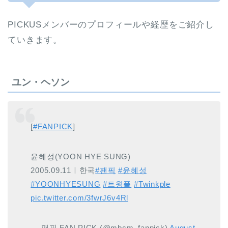
PICKUSメンバーのプロフィールや経歴をご紹介し
ていきます。
ユン・ヘソン
[
#FANPICK
]
윤혜성(YOON HYE SUNG)
2005.09.11ㅣ한국
#팬픽
#윤혜성
#YOONHYESUNG
#트윙플
#Twinkple
pic.twitter.com/3fwrJ6v4Rl
— 팬픽 FAN PICK (@mbcm_fanpick)
August