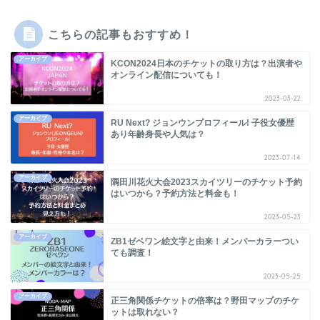
こちらの記事もおすすめ！
アーカイブ
KCON2024日本のチケットの取り方は？出演者や
オンライン配信についても！
2023-03-22
アーカイブ
RU Next? ジョンウンプロフィール! 子役女優歴
あり年齢身長や人気は？
2023-07-14
アーカイブ
隅田川花火大会2023スカイツリーのチケット予約
はいつから？予約方法と料金も！
2023-05-23
アーカイブ
ZB1ゼベワン絵文字と由来！メンバーカラーつい
ても調査！
2023-05-25
アーカイブ
正三角関係チケットの倍率は？野田マップのチケ
ットは取れない？