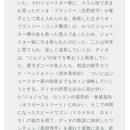
いた。そのジョースター家に、スラム街で生ま
れ育ったディオ・ブランドー（宮野真守）が養
子として迎え入れられる。病死した父ダリオ・
ブランドー（コング桑田）が、かつてジョース
ター卿の命を救った恩人であったため、ジョー
スター家に引き取られたのだった。二人は対等
に育てられ、逞しく成長していくが、ディオ
は、“ジョジョ”の全てを奪おうと画策してい
た。愛犬ダニーや友人たち、初恋の相手エリ
ナ・ペンドルトン（清水美依紗）、ついにはジ
ョースター家の財産までも次々と侵略していこ
うとする。ディオの邪悪な企みに気が付い
た“ジョジョ”は、ロンドンの貧民街・食屍鬼街
（オウガーストリート）に向かい、そこで仲間
になったスピードワゴン（ＹＯＵＮＧ ＤＡＩ
Ｓ）の協力を得て、ディオの陰謀に加担したワ
ンチェン（島田惇平）を連れて屋敷に戻る。絶