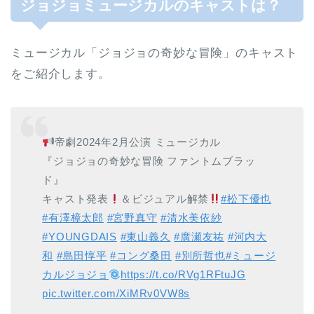
ジョジョミュージカルのキャストは？
ミュージカル「ジョジョの奇妙な冒険」のキャスト
をご紹介します。
帝劇2024年2月公演 ミュージカル
『ジョジョの奇妙な冒険 ファントムブラッ
ド』
キャスト発表
＆ビジュアル解禁
#松下優也
#有澤樟太郎
#宮野真守
#清水美依紗
#YOUNGDAIS
#東山義久
#廣瀬友祐
#河内大
和
#島田惇平
#コング桑田
#別所哲也
#ミュージ
カルジョジョ
https://t.co/RVg1RFtuJG
pic.twitter.com/XiMRv0VW8s