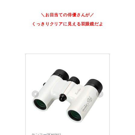
＼お目当ての俳優さんが／
くっきりクリアに見える双眼鏡だよ
ケンコー(Kenko)