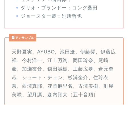
ダリオ・ブランドー：コング桑田
ジョースター卿：別所哲也
アンサンブル
天野夏実、AYUBO、池田遼、伊藤奨、伊藤広
祥、今村洋一、江上万絢、岡田玲奈、尾崎
豪、加瀬友音、鎌田誠樹、工藤広夢、倉元奎
哉、シュート・チェン、杉浦奎介、住玲衣
奈、西澤真耶、花岡麻里名、古澤美樹、町屋
美咲、望月凛、森内翔大（五十音順）