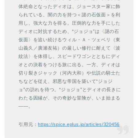
体絶命となったディオは、ジョースター家に飾
られている、闇の力を持つ＜謎の石仮面＞を利
用し、強大な力を得る。圧倒的な力を手にした
ディオに対抗するため、“ジョジョ”は〈謎の石
仮面〉を追い続けるウィル・Ａ・ツェペリ（東
山義久／廣瀬友祐）の厳しい修行に耐えて〈波
紋法〉を体得し、スピードワゴンとともにディ
オとの決着をつける旅に出る。一方、ディオは
切り裂きジャック（河内大和）や伝説の騎士た
ちなどを従え、邪悪な帝国を築いて“ジョジ
ョ”の訪れを待つ。“ジョジョ”とディオの長きに
わたる因縁が、その奇妙な冒険が、いま始まる
——。
引用元：
https://spice.eplus.jp/articles/320456