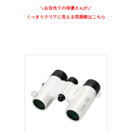
＼お目当ての俳優さんが／
くっきりクリアに見える双眼鏡はこちら