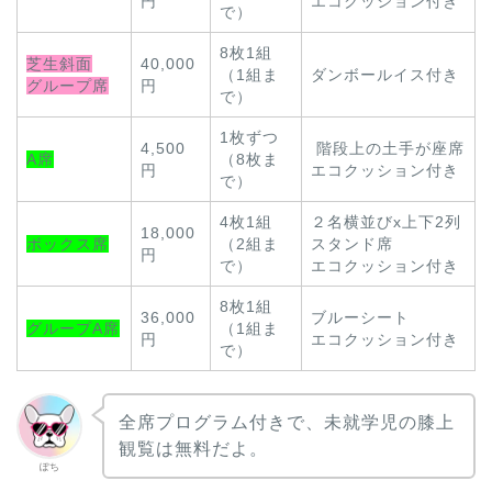
円
エコクッション付き
で）
8枚1組
芝生斜面
40,000
（1組ま
ダンボールイス付き
グループ席
円
で）
1枚ずつ
4,500
階段上の土手が座席
A席
（8枚ま
円
エコクッション付き
で）
4枚1組
２名横並びx上下2列
18,000
ボックス席
（2組ま
スタンド席
円
で）
エコクッション付き
8枚1組
36,000
ブルーシート
グループA席
（1組ま
円
エコクッション付き
で）
全席プログラム付きで、未就学児の膝上
観覧は無料だよ。
ぽち