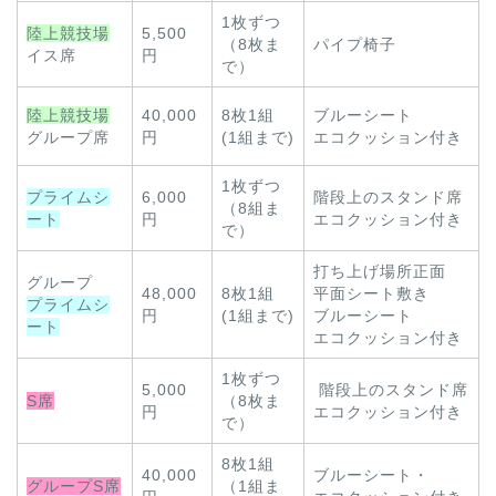
1枚ずつ
陸上競技場
5,500
（8枚ま
パイプ椅子
イス席
円
で）
陸上競技場
40,000
8枚1組
ブルーシート
グループ席
円
(1組まで)
エコクッション付き
1枚ずつ
プライムシ
6,000
階段上のスタンド席
（8組ま
ート
円
エコクッション付き
で）
打ち上げ場所正面
グループ
48,000
8枚1組
平面シート敷き
プライムシ
円
(1組まで)
ブルーシート
ート
エコクッション付き
1枚ずつ
5,000
階段上のスタンド席
S席
（8枚ま
円
エコクッション付き
で）
8枚1組
40,000
ブルーシート・
グループS席
（1組ま