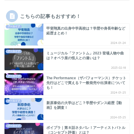
こちらの記事もおすすめ！
アーカイブ
甲斐翔真の出身中学高校は？学歴や身長年齢など
経歴まとめ！
2024-01-24
アーカイブ
ミュージカル「ファントム」2023 登場人物や曲
は？オペラ座の怪人との違いは？
2023-02-18
アーカイブ
The Performance（ザパフォーマンス）チケット
先行はどこで買える？一般発売や出演者について
も！
2024-01-25
アーカイブ
新原泰佑の大学はどこ？学歴やダンス経歴【動
画】を調査！
2024-03-25
アーカイブ
ボイプラ｜第８話ネタバレ！アーティストバトル
（コンセプト評価）とは？