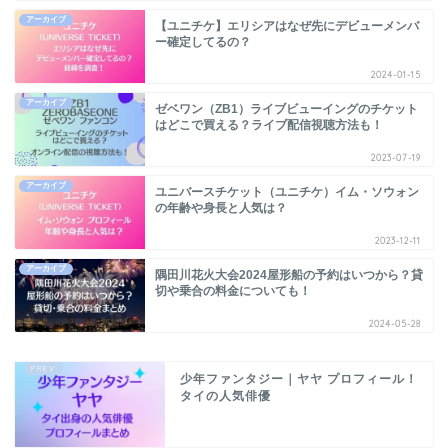
アーカイブ
【ユニチケ】エリシアはなぜ先にデビューメンバ
ー確定してるの？
2024-01-15
アーカイブ
ゼベワン（ZB1）ライブビューイングのチケット
はどこで買える？ライブ配信視聴方法も！
2023-07-19
アーカイブ
ユニバースチケット（ユニチケ）イム・ソウォン
の年齢や身長と人気は？
2023-12-11
アーカイブ
隅田川花火大会2024屋形船の予約はいつから？貸
切や乗合の料金についても！
2024-05-28
少年ファンタジー｜ヤヤ プロフィール！
タイの人気俳優