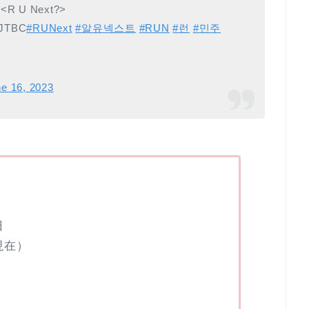
t <R U Next?>
 JTBC
#RUNext
#알유넥스트
#RUN
#런
#민주
e 16, 2023
）
日
現在）