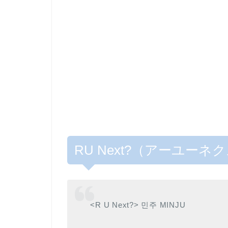
RU Next?（アーユー
<R U Next?> 민주 MINJU